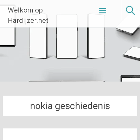
Ga
Welkom op
naar
de
Hardijzer.net
inhoud
nokia geschiedenis