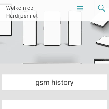
Ga
Welkom op
naar
de
Hardijzer.net
inhoud
gsm history