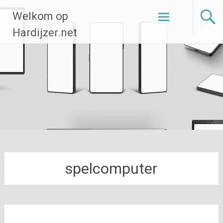
Ga
Welkom op
naar
de
Hardijzer.net
inhoud
spelcomputer