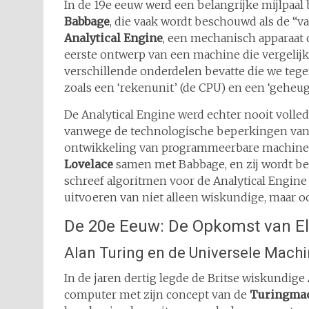
In de 19e eeuw werd een belangrijke mijlpaal
Babbage
, die vaak wordt beschouwd als de “v
Analytical Engine
, een mechanisch apparaat 
eerste ontwerp van een machine die vergelij
verschillende onderdelen bevatte die we teg
zoals een ‘rekenunit’ (de CPU) en een ‘geheug
De Analytical Engine werd echter nooit volle
vanwege de technologische beperkingen van di
ontwikkeling van programmeerbare machines
Lovelace
samen met Babbage, en zij wordt be
schreef algoritmen voor de Analytical Engine
uitvoeren van niet alleen wiskundige, maar oo
De 20e Eeuw: De Opkomst van E
Alan Turing en de Universele Mach
In de jaren dertig legde de Britse wiskundige
computer met zijn concept van de
Turingma