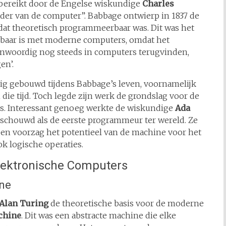
 bereikt door de Engelse wiskundige
Charles
ader van de computer”. Babbage ontwierp in 1837 de
dat theoretisch programmeerbaar was. Dit was het
kbaar is met moderne computers, omdat het
enwoordig nog steeds in computers terugvinden,
en’.
dig gebouwd tijdens Babbage’s leven, voornamelijk
e tijd. Toch legde zijn werk de grondslag voor de
. Interessant genoeg werkte de wiskundige
Ada
schouwd als de eerste programmeur ter wereld. Ze
 en voorzag het potentieel van de machine voor het
k logische operaties.
lektronische Computers
ine
Alan Turing
de theoretische basis voor de moderne
chine
. Dit was een abstracte machine die elke