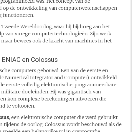
geprogrammeerd was. Het concept van de
ad op de ontwikkeling van computerwetenschappen
g functioneren.
e Tweede Wereldoorlog, waar hij bijdroeg aan het
p van vroege computertechnologieën. Zijn werk
g, maar bewees ook de kracht van machines in het
: ENIAC en Colossus
nische computers gebouwd. Een van de eerste en
ic Numerical Integrator and Computer), ontwikkeld
 de eerste volledig elektronische, programmeerbare
militaire doeleinden. Hij was gigantisch van
 en kon complexe berekeningen uitvoeren die
d te voltooien.
ssus
, een elektronische computer die werd gebruikt
n tijdens de oorlog. Colossus wordt beschouwd als de
speelde een belangrijke rol in cryptografie.