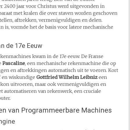
er 2400 jaar voor Christus werd uitgevonden in
paraat met kralen die over staven worden geschoven
ellen, aftrekken, vermenigvuldigen en delen.
n is, vormde het de basis voor latere mechanische
n de 17e Eeuw
rekenmachines kwam in de 17e eeuw. De Franse
e
Pascaline
, een mechanische rekenmachine die op
ngen en aftrekkingen automatisch uit te voeren. Kort
of en wiskundige
Gottfried Wilhelm Leibniz
een
en kon uitvoeren, maar ook vermenigvuldigen en
het automatiseren van rekenwerk, een cruciale
uter.
ten van Programmeerbare Machines
ngine