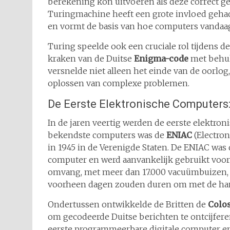
berekening kon uitvoeren als deze correct 
Turingmachine heeft een grote invloed geh
en vormt de basis van hoe computers vandaa
Turing speelde ook een cruciale rol tijdens d
kraken van de Duitse
Enigma-code
met behul
versnelde niet alleen het einde van de oorlo
oplossen van complexe problemen.
De Eerste Elektronische Computers
In de jaren veertig werden de eerste elektro
bekendste computers was de
ENIAC
(Electron
in 1945 in de Verenigde Staten. De ENIAC was
computer en werd aanvankelijk gebruikt voor 
omvang, met meer dan 17.000 vacuümbuizen,
voorheen dagen zouden duren om met de han
Ondertussen ontwikkelde de Britten de
Colo
om gecodeerde Duitse berichten te ontcijfere
eerste programmeerbare digitale computer en 