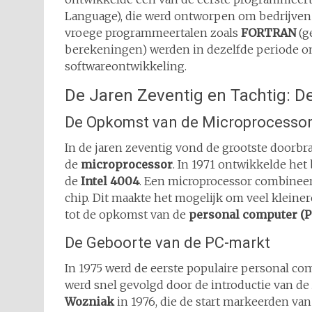
Language), die werd ontworpen om bedrijven 
vroege programmeertalen zoals
FORTRAN
(g
berekeningen) werden in dezelfde periode o
softwareontwikkeling.
De Jaren Zeventig en Tachtig: D
De Opkomst van de Microprocesso
In de jaren zeventig vond de grootste doorbr
de
microprocessor
. In 1971 ontwikkelde het
de
Intel 4004
. Een microprocessor combineer
chip. Dit maakte het mogelijk om veel klein
tot de opkomst van de
personal computer (P
De Geboorte van de PC-markt
In 1975 werd de eerste populaire personal co
werd snel gevolgd door de introductie van de
Wozniak
in 1976, die de start markeerden van