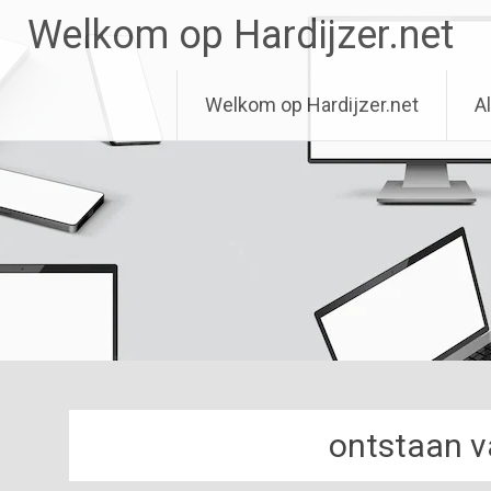
Ga
Welkom op Hardijzer.net
naar
de
inhoud
Welkom op Hardijzer.net
Al
ontstaan v