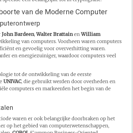
Geboorte van de Moderne Computer
mputerontwerp
r
John Bardeen
,
Walter Brattain
en
William
wikkeling van computers. Voorheen waren computers
ficiënt en gevoelig voor oververhitting waren.
aarder en energiezuiniger, waardoor computers veel
nologie tot de ontwikkeling van de eerste
de
UNIVAC
, die gebruikt werden door overheden en
ciële computers en markeerden het begin van de
talen
iode waren er ook belangrijke doorbraken op het
nier op het gebied van computerwetenschappen,
alen,
COBOL
(Common Business-Oriented