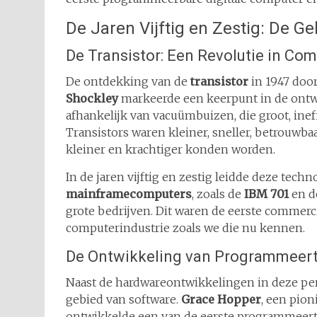
De Jaren Vijftig en Zestig: De 
De Transistor: Een Revolutie in Co
De ontdekking van de
transistor
in 1947 doo
Shockley
markeerde een keerpunt in de ont
afhankelijk van vacuümbuizen, die groot, inef
Transistors waren kleiner, sneller, betrouwb
kleiner en krachtiger konden worden.
In de jaren vijftig en zestig leidde deze tech
mainframecomputers
, zoals de
IBM 701
en 
grote bedrijven. Dit waren de eerste commer
computerindustrie zoals we die nu kennen.
De Ontwikkeling van Programmeer
Naast de hardwareontwikkelingen in deze per
gebied van software.
Grace Hopper
, een pio
ontwikkelde een van de eerste programmeert