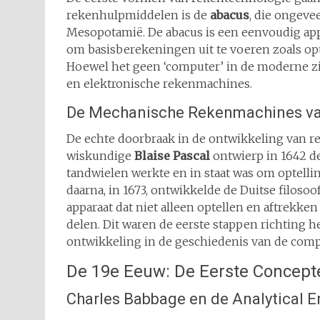
rekenhulpmiddelen is de
abacus
, die ongeve
Mesopotamië. De abacus is een eenvoudig ap
om basisberekeningen uit te voeren zoals opt
Hoewel het geen ‘computer’ in de moderne zi
en elektronische rekenmachines.
De Mechanische Rekenmachines va
De echte doorbraak in de ontwikkeling van 
wiskundige
Blaise Pascal
ontwierp in 1642 d
tandwielen werkte en in staat was om optelli
daarna, in 1673, ontwikkelde de Duitse filoso
apparaat dat niet alleen optellen en aftrekk
delen. Dit waren de eerste stappen richting 
ontwikkeling in de geschiedenis van de comp
De 19e Eeuw: De Eerste Concep
Charles Babbage en de Analytical E