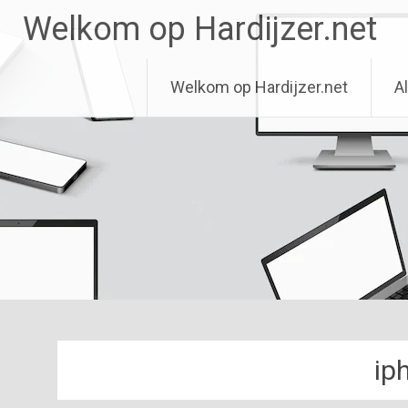
Ga
Welkom op Hardijzer.net
naar
de
inhoud
Welkom op Hardijzer.net
Al
ip