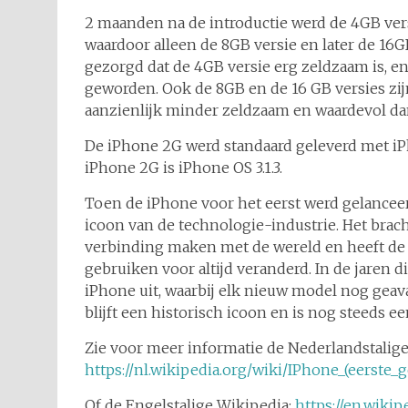
2 maanden na de introductie werd de 4GB vers
waardoor alleen de 8GB versie en later de 16G
gezorgd dat de 4GB versie erg zeldzaam is, en
geworden. Ook de 8GB en de 16 GB versies zij
aanzienlijk minder zeldzaam en waardevol da
De iPhone 2G werd standaard geleverd met iPho
iPhone 2G is iPhone OS 3.1.3.
Toen de iPhone voor het eerst werd gelancee
icoon van de technologie-industrie. Het br
verbinding maken met de wereld en heeft de
gebruiken voor altijd veranderd. In de jaren 
iPhone uit, waarbij elk nieuw model nog geav
blijft een historisch icoon en is nog steeds 
Zie voor meer informatie de Nederlandstalige
https://nl.wikipedia.org/wiki/IPhone_(eerste_g
Of de Engelstalige Wikipedia:
https://en.wiki