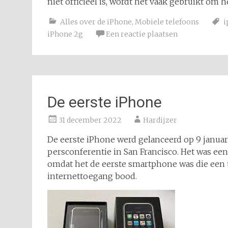
niet officieel is, wordt het vaak gebruikt om 
Alles over de iPhone
,
Mobiele telefoons
i
iPhone 2g
Een reactie plaatsen
De eerste iPhone
31 december 2022
Hardijzer
De eerste iPhone werd gelanceerd op 9 januari
persconferentie in San Francisco. Het was een
omdat het de eerste smartphone was die een
internettoegang bood.