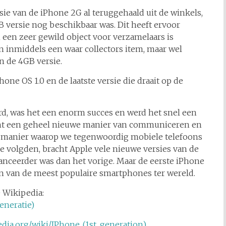
ie van de iPhone 2G al teruggehaald uit de winkels,
B versie nog beschikbaar was. Dit heeft ervoor
 een zeer gewild object voor verzamelaars is
n inmiddels een waar collectors item, maar wel
n de 4GB versie.
ne OS 1.0 en de laatste versie die draait op de
rd, was het een enorm succes en werd het snel een
acht een geheel nieuwe manier van communiceren en
 manier waarop we tegenwoordig mobiele telefoons
die volgden, bracht Apple vele nieuwe versies van de
anceerder was dan het vorige. Maar de eerste iPhone
een van de meest populaire smartphones ter wereld.
 Wikipedia:
eneratie)
pedia.org/wiki/IPhone_(1st_generation)