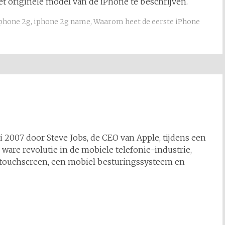
het originele model van de iPhone te beschrijven.
phone 2g
,
iphone 2g name
,
Waarom heet de eerste iPhone
 2007 door Steve Jobs, de CEO van Apple, tijdens een
 ware revolutie in de mobiele telefonie-industrie,
 touchscreen, een mobiel besturingssysteem en